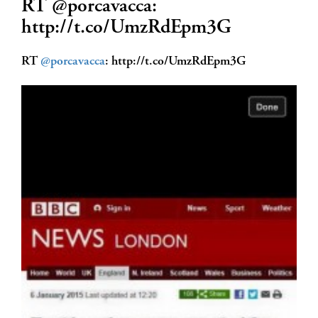
RT @porcavacca:
http://t.co/UmzRdEpm3G
RT
@porcavacca
: http://t.co/UmzRdEpm3G